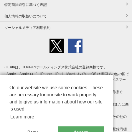
特定商法取引に基づく表記
個人情報の取扱いについて
ソーシャルメディア利用規約
iCataは、TOPPANホールディングス株式会社の登録商標です。
Apple、Apple ロゴ、iPhone、iPad、MacおよびMac OS は米国その他の国で
登録された Apple Inc. の商標です。App Store は Apple Inc. のサービスマー
クです。
On our website we use some cookies. These
Android、Google Play および Google Play ロゴ は Google LLC の商標で
are necessary for our site to work properly
す。
and to give us information about how our site
Windows は Microsoft Inc.の米国およびその他の国における登録商標または商
is used.
標です。
Learn more
Adobe、Adobe Reader、Adobe PDF は、Adobe Inc.の米国およびその他の
国における商標または登録商標です。
その他、記載されている会社名、商品名、ロゴは各社の商標または登録商標