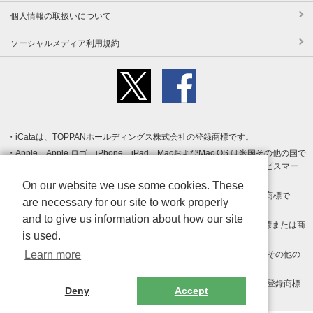
個人情報の取扱いについて
ソーシャルメディア利用規約
iCataは、TOPPANホールディングス株式会社の登録商標です。
Apple、Apple ロゴ、iPhone、iPad、MacおよびMac OS は米国その他の国で
登録された Apple Inc. の商標です。App Store は Apple Inc. のサービスマー
クです。
On our website we use some cookies. These
Android、Google Play および Google Play ロゴ は Google LLC の商標で
are necessary for our site to work properly
す。
and to give us information about how our site
Windows は Microsoft Inc.の米国およびその他の国における登録商標または商
is used.
標です。
Learn more
Adobe、Adobe Reader、Adobe PDF は、Adobe Inc.の米国およびその他の
国における商標または登録商標です。
その他、記載されている会社名、商品名、ロゴは各社の商標または登録商標
Deny
Accept
です。