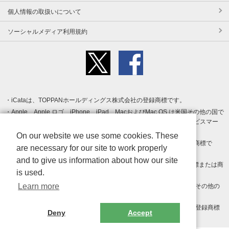
個人情報の取扱いについて
ソーシャルメディア利用規約
iCataは、TOPPANホールディングス株式会社の登録商標です。
Apple、Apple ロゴ、iPhone、iPad、MacおよびMac OS は米国その他の国で
登録された Apple Inc. の商標です。App Store は Apple Inc. のサービスマー
クです。
On our website we use some cookies. These
Android、Google Play および Google Play ロゴ は Google LLC の商標で
are necessary for our site to work properly
す。
and to give us information about how our site
Windows は Microsoft Inc.の米国およびその他の国における登録商標または商
is used.
標です。
Learn more
Adobe、Adobe Reader、Adobe PDF は、Adobe Inc.の米国およびその他の
国における商標または登録商標です。
その他、記載されている会社名、商品名、ロゴは各社の商標または登録商標
Deny
Accept
です。