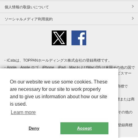
個人情報の取扱いについて
ソーシャルメディア利用規約
iCataは、TOPPANホールディングス株式会社の登録商標です。
Apple、Apple ロゴ、iPhone、iPad、MacおよびMac OS は米国その他の国で
登録された Apple Inc. の商標です。App Store は Apple Inc. のサービスマー
クです。
On our website we use some cookies. These
Android、Google Play および Google Play ロゴ は Google LLC の商標で
are necessary for our site to work properly
す。
and to give us information about how our site
Windows は Microsoft Inc.の米国およびその他の国における登録商標または商
is used.
標です。
Learn more
Adobe、Adobe Reader、Adobe PDF は、Adobe Inc.の米国およびその他の
国における商標または登録商標です。
その他、記載されている会社名、商品名、ロゴは各社の商標または登録商標
Deny
Accept
です。