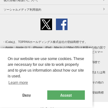
個人情報の取扱いについて
ソーシャルメディア利用規約
iCataは、TOPPANホールディングス株式会社の登録商標です。
Apple、Apple ロゴ、iPhone、iPad、MacおよびMac OS は米国その他の国で
登録された Apple Inc. の商標です。App Store は Apple Inc. のサービスマー
クです。
On our website we use some cookies. These
Android、Google Play および Google Play ロゴ は Google LLC の商標で
are necessary for our site to work properly
す。
and to give us information about how our site
Windows は Microsoft Inc.の米国およびその他の国における登録商標または商
is used.
標です。
Learn more
Adobe、Adobe Reader、Adobe PDF は、Adobe Inc.の米国およびその他の
国における商標または登録商標です。
その他、記載されている会社名、商品名、ロゴは各社の商標または登録商標
Deny
Accept
です。
Copyright (c) TOPPAN Inc.