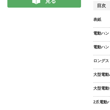
見る
目次
表紙
電動ハン
電動ハン
ロングス
大型電動
大型電動
2爪電動