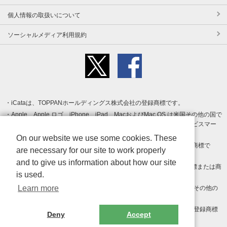
個人情報の取扱いについて
ソーシャルメディア利用規約
iCataは、TOPPANホールディングス株式会社の登録商標です。
Apple、Apple ロゴ、iPhone、iPad、MacおよびMac OS は米国その他の国で
登録された Apple Inc. の商標です。App Store は Apple Inc. のサービスマー
クです。
On our website we use some cookies. These
Android、Google Play および Google Play ロゴ は Google LLC の商標で
are necessary for our site to work properly
す。
and to give us information about how our site
Windows は Microsoft Inc.の米国およびその他の国における登録商標または商
is used.
標です。
Learn more
Adobe、Adobe Reader、Adobe PDF は、Adobe Inc.の米国およびその他の
国における商標または登録商標です。
その他、記載されている会社名、商品名、ロゴは各社の商標または登録商標
Deny
Accept
です。