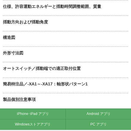
仕様、許容運動エネルギーと揺動時間調整範囲、質量
揺動方向および揺動角度
構造図
外形寸法図
オートスイッチ／揺動端での適正取付位置
簡易特注品／-XA1～-XA17：軸形状パターン1
製品個別注意事項
iPhone･iPad アプリ
Android アプリ
Windowsストアアプリ
PC アプリ