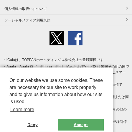
個人情報の取扱いについて
ソーシャルメディア利用規約
iCataは、TOPPANホールディングス株式会社の登録商標です。
Apple、Apple ロゴ、iPhone、iPad、MacおよびMac OS は米国その他の国で
登録された Apple Inc. の商標です。App Store は Apple Inc. のサービスマー
クです。
On our website we use some cookies. These
Android、Google Play および Google Play ロゴ は Google LLC の商標で
are necessary for our site to work properly
す。
and to give us information about how our site
Windows は Microsoft Inc.の米国およびその他の国における登録商標または商
is used.
標です。
Learn more
Adobe、Adobe Reader、Adobe PDF は、Adobe Inc.の米国およびその他の
国における商標または登録商標です。
その他、記載されている会社名、商品名、ロゴは各社の商標または登録商標
Deny
Accept
です。