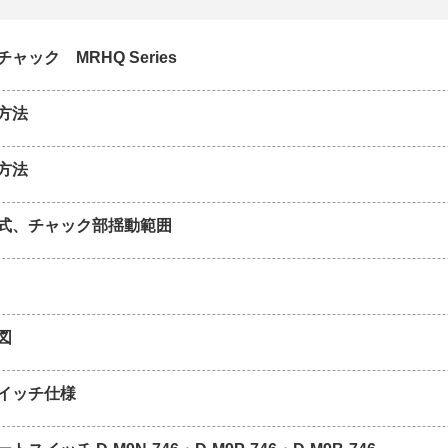
ャック MRHQ Series
方法
方法
式、チャック部揺動範囲
図
イッチ仕様