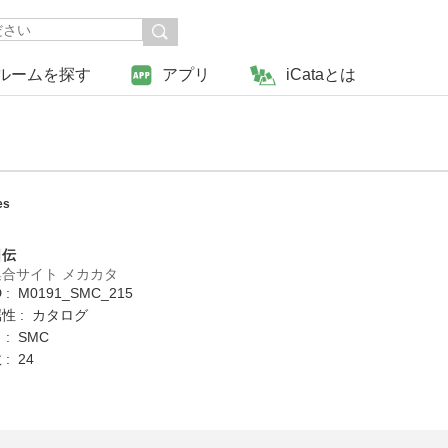
ルームを探す
アプリ
iCataとは
es
日伝
合サイト メカカタ
: M0191_SMC_215
性 : カタログ
: SMC
: 24