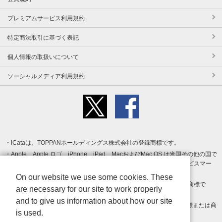
プレミアムサービス利用規約
特定商法取引に基づく表記
個人情報の取扱いについて
ソーシャルメディア利用規約
iCataは、TOPPANホールディングス株式会社の登録商標です。
Apple、Apple ロゴ、iPhone、iPad、MacおよびMac OS は米国その他の国で
登録された Apple Inc. の商標です。App Store は Apple Inc. のサービスマー
クです。
On our website we use some cookies. These
Android、Google Play および Google Play ロゴ は Google LLC の商標で
are necessary for our site to work properly
す。
and to give us information about how our site
Windows は Microsoft Inc.の米国およびその他の国における登録商標または商
is used.
標です。