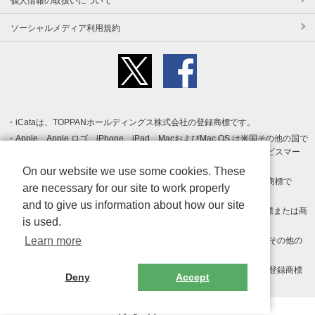
個人情報の取扱いについて
ソーシャルメディア利用規約
iCataは、TOPPANホールディングス株式会社の登録商標です。
Apple、Apple ロゴ、iPhone、iPad、MacおよびMac OS は米国その他の国で
登録された Apple Inc. の商標です。App Store は Apple Inc. のサービスマー
クです。
On our website we use some cookies. These
Android、Google Play および Google Play ロゴ は Google LLC の商標で
are necessary for our site to work properly
す。
and to give us information about how our site
Windows は Microsoft Inc.の米国およびその他の国における登録商標または商
is used.
標です。
Learn more
Adobe、Adobe Reader、Adobe PDF は、Adobe Inc.の米国およびその他の
国における商標または登録商標です。
その他、記載されている会社名、商品名、ロゴは各社の商標または登録商標
Deny
Accept
です。
Copyright (c) TOPPAN Inc.