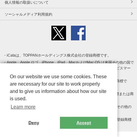
個人情報の取扱いについて
ソーシャルメディア利用規約
iCataは、TOPPANホールディングス株式会社の登録商標です。
Apple、Apple ロゴ、iPhone、iPad、MacおよびMac OS は米国その他の国で
登録された Apple Inc. の商標です。App Store は Apple Inc. のサービスマー
クです。
On our website we use some cookies. These
Android、Google Play および Google Play ロゴ は Google LLC の商標で
are necessary for our site to work properly
す。
and to give us information about how our site
Windows は Microsoft Inc.の米国およびその他の国における登録商標または商
is used.
標です。
Learn more
Adobe、Adobe Reader、Adobe PDF は、Adobe Inc.の米国およびその他の
国における商標または登録商標です。
その他、記載されている会社名、商品名、ロゴは各社の商標または登録商標
Deny
Accept
です。