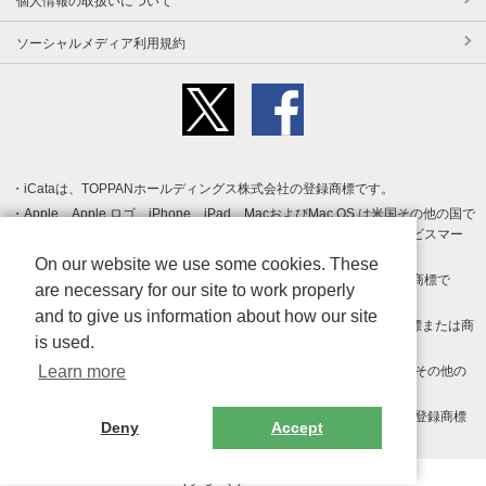
個人情報の取扱いについて
ソーシャルメディア利用規約
iCataは、TOPPANホールディングス株式会社の登録商標です。
Apple、Apple ロゴ、iPhone、iPad、MacおよびMac OS は米国その他の国で
登録された Apple Inc. の商標です。App Store は Apple Inc. のサービスマー
クです。
On our website we use some cookies. These
Android、Google Play および Google Play ロゴ は Google LLC の商標で
are necessary for our site to work properly
す。
and to give us information about how our site
Windows は Microsoft Inc.の米国およびその他の国における登録商標または商
is used.
標です。
Learn more
Adobe、Adobe Reader、Adobe PDF は、Adobe Inc.の米国およびその他の
国における商標または登録商標です。
その他、記載されている会社名、商品名、ロゴは各社の商標または登録商標
Deny
Accept
です。
Copyright (c) TOPPAN Inc.