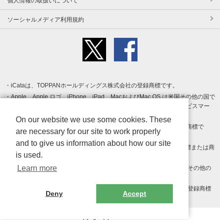
個人情報の取扱いについて
ソーシャルメディア利用規約
iCataは、TOPPANホールディングス株式会社の登録商標です。
Apple、Apple ロゴ、iPhone、iPad、MacおよびMac OS は米国その他の国で
登録された Apple Inc. の商標です。App Store は Apple Inc. のサービスマー
クです。
On our website we use some cookies. These
Android、Google Play および Google Play ロゴ は Google LLC の商標で
are necessary for our site to work properly
す。
and to give us information about how our site
Windows は Microsoft Inc.の米国およびその他の国における登録商標または商
is used.
標です。
Learn more
Adobe、Adobe Reader、Adobe PDF は、Adobe Inc.の米国およびその他の
国における商標または登録商標です。
その他、記載されている会社名、商品名、ロゴは各社の商標または登録商標
Deny
Accept
です。
Copyright (c) TOPPAN Inc.