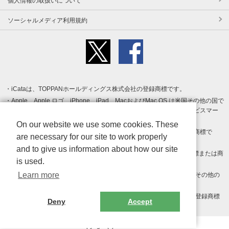
個人情報の取扱いについて
ソーシャルメディア利用規約
iCataは、TOPPANホールディングス株式会社の登録商標です。
Apple、Apple ロゴ、iPhone、iPad、MacおよびMac OS は米国その他の国で
登録された Apple Inc. の商標です。App Store は Apple Inc. のサービスマー
クです。
On our website we use some cookies. These
Android、Google Play および Google Play ロゴ は Google LLC の商標で
are necessary for our site to work properly
す。
and to give us information about how our site
Windows は Microsoft Inc.の米国およびその他の国における登録商標または商
is used.
標です。
Learn more
Adobe、Adobe Reader、Adobe PDF は、Adobe Inc.の米国およびその他の
国における商標または登録商標です。
その他、記載されている会社名、商品名、ロゴは各社の商標または登録商標
Deny
Accept
です。
Copyright (c) TOPPAN Inc.