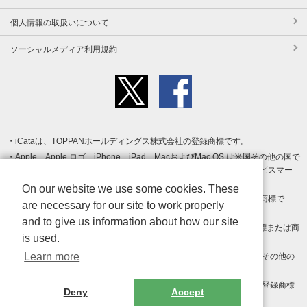
個人情報の取扱いについて
ソーシャルメディア利用規約
iCataは、TOPPANホールディングス株式会社の登録商標です。
Apple、Apple ロゴ、iPhone、iPad、MacおよびMac OS は米国その他の国で
登録された Apple Inc. の商標です。App Store は Apple Inc. のサービスマー
クです。
On our website we use some cookies. These
Android、Google Play および Google Play ロゴ は Google LLC の商標で
are necessary for our site to work properly
す。
and to give us information about how our site
Windows は Microsoft Inc.の米国およびその他の国における登録商標または商
is used.
標です。
Learn more
Adobe、Adobe Reader、Adobe PDF は、Adobe Inc.の米国およびその他の
国における商標または登録商標です。
その他、記載されている会社名、商品名、ロゴは各社の商標または登録商標
Deny
Accept
です。