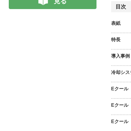
見る
目次
表紙
特長
導入事例
冷却シス
Eクール
Eクール
Eクール