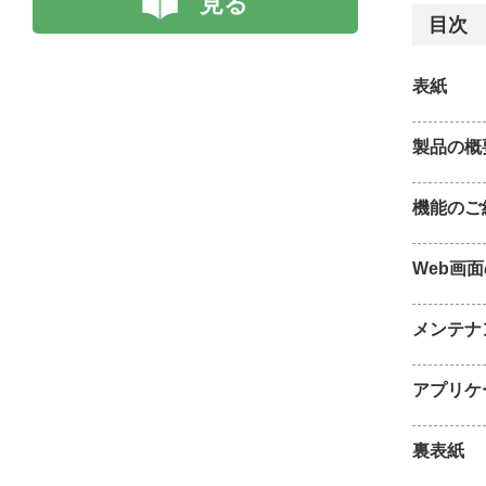
見る
目次
表紙
製品の概
機能のご
Web画
メンテナ
アプリケ
裏表紙