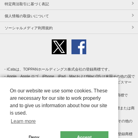
特定商法取引に基づく表記
個人情報の取扱いについて
ソーシャルメディア利用規約
iCataは、TOPPANホールディングス株式会社の登録商標です。
Apple、Apple ロゴ、iPhone、iPad、MacおよびMac OS は米国その他の国で
登録された Apple Inc. の商標です。App Store は Apple Inc. のサービスマー
クです。
On our website we use some cookies. These
Android、Google Play および Google Play ロゴ は Google LLC の商標で
are necessary for our site to work properly
す。
and to give us information about how our site
Windows は Microsoft Inc.の米国およびその他の国における登録商標または商
is used.
標です。
Learn more
Adobe、Adobe Reader、Adobe PDF は、Adobe Inc.の米国およびその他の
国における商標または登録商標です。
その他、記載されている会社名、商品名、ロゴは各社の商標または登録商標
Deny
Accept