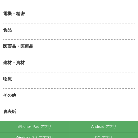
電機・精密
食品
医薬品・医療品
建材・資材
物流
その他
裏表紙
iPhone･iPad アプリ
Android アプリ
Windowsストアアプリ
PC アプリ