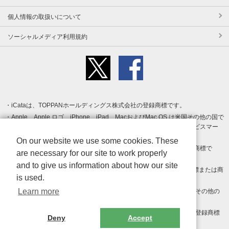
個人情報の取扱いについて
ソーシャルメディア利用規約
iCataは、TOPPANホールディングス株式会社の登録商標です。
Apple、Apple ロゴ、iPhone、iPad、MacおよびMac OS は米国その他の国で
登録された Apple Inc. の商標です。App Store は Apple Inc. のサービスマー
クです。
On our website we use some cookies. These
Android、Google Play および Google Play ロゴ は Google LLC の商標で
are necessary for our site to work properly
す。
and to give us information about how our site
Windows は Microsoft Inc.の米国およびその他の国における登録商標または商
is used.
標です。
Learn more
Adobe、Adobe Reader、Adobe PDF は、Adobe Inc.の米国およびその他の
国における商標または登録商標です。
その他、記載されている会社名、商品名、ロゴは各社の商標または登録商標
Deny
Accept
です。