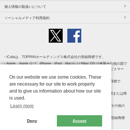
個人情報の取扱いについて
ソーシャルメディア利用規約
iCataは、TOPPANホールディングス株式会社の登録商標です。
Apple、Apple ロゴ、iPhone、iPad、MacおよびMac OS は米国その他の国で
登録された Apple Inc. の商標です。App Store は Apple Inc. のサービスマー
クです。
On our website we use some cookies. These
Android、Google Play および Google Play ロゴ は Google LLC の商標で
are necessary for our site to work properly
す。
and to give us information about how our site
Windows は Microsoft Inc.の米国およびその他の国における登録商標または商
is used.
標です。
Learn more
Adobe、Adobe Reader、Adobe PDF は、Adobe Inc.の米国およびその他の
国における商標または登録商標です。
その他、記載されている会社名、商品名、ロゴは各社の商標または登録商標
Deny
Accept
です。