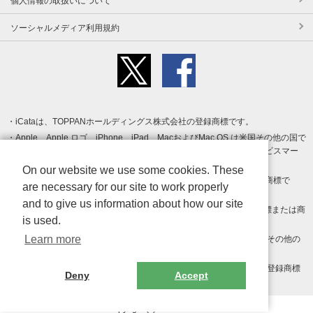
個人情報の取扱いについて
ソーシャルメディア利用規約
iCataは、TOPPANホールディングス株式会社の登録商標です。
Apple、Apple ロゴ、iPhone、iPad、MacおよびMac OS は米国その他の国で
登録された Apple Inc. の商標です。App Store は Apple Inc. のサービスマー
クです。
On our website we use some cookies. These
Android、Google Play および Google Play ロゴ は Google LLC の商標で
are necessary for our site to work properly
す。
and to give us information about how our site
Windows は Microsoft Inc.の米国およびその他の国における登録商標または商
is used.
標です。
Learn more
Adobe、Adobe Reader、Adobe PDF は、Adobe Inc.の米国およびその他の
国における商標または登録商標です。
その他、記載されている会社名、商品名、ロゴは各社の商標または登録商標
Deny
Accept
です。
Copyright (c) TOPPAN Inc.