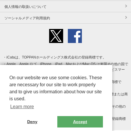
個人情報の取扱いについて
ソーシャルメディア利用規約
iCataは、TOPPANホールディングス株式会社の登録商標です。
Apple、Apple ロゴ、iPhone、iPad、MacおよびMac OS は米国その他の国で
登録された Apple Inc. の商標です。App Store は Apple Inc. のサービスマー
クです。
On our website we use some cookies. These
Android、Google Play および Google Play ロゴ は Google LLC の商標で
are necessary for our site to work properly
す。
and to give us information about how our site
Windows は Microsoft Inc.の米国およびその他の国における登録商標または商
is used.
標です。
Learn more
Adobe、Adobe Reader、Adobe PDF は、Adobe Inc.の米国およびその他の
国における商標または登録商標です。
その他、記載されている会社名、商品名、ロゴは各社の商標または登録商標
Deny
Accept
です。