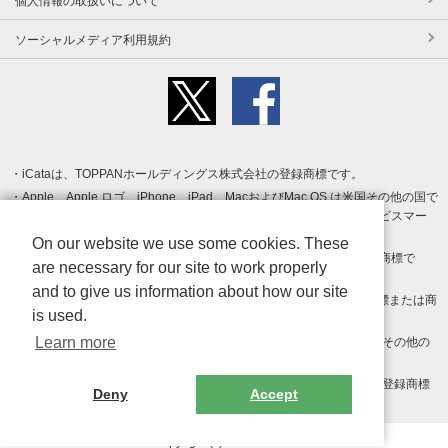
個人情報の取扱いについて
ソーシャルメディア利用規約
iCataは、TOPPANホールディングス株式会社の登録商標です。
Apple、Apple ロゴ、iPhone、iPad、MacおよびMac OS は米国その他の国で
登録された Apple Inc. の商標です。App Store は Apple Inc. のサービスマー
クです。
On our website we use some cookies. These
Android、Google Play および Google Play ロゴ は Google LLC の商標で
are necessary for our site to work properly
す。
and to give us information about how our site
Windows は Microsoft Inc.の米国およびその他の国における登録商標または商
is used.
標です。
Learn more
Adobe、Adobe Reader、Adobe PDF は、Adobe Inc.の米国およびその他の
国における商標または登録商標です。
その他、記載されている会社名、商品名、ロゴは各社の商標または登録商標
Deny
Accept
です。
Copyright (c) TOPPAN Inc.