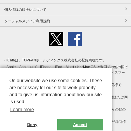
個人情報の取扱いについて
ソーシャルメディア利用規約
iCataは、TOPPANホールディングス株式会社の登録商標です。
Apple、Apple ロゴ、iPhone、iPad、MacおよびMac OS は米国その他の国で
登録された Apple Inc. の商標です。App Store は Apple Inc. のサービスマー
クです。
On our website we use some cookies. These
Android、Google Play および Google Play ロゴ は Google LLC の商標で
are necessary for our site to work properly
す。
and to give us information about how our site
Windows は Microsoft Inc.の米国およびその他の国における登録商標または商
is used.
標です。
Learn more
Adobe、Adobe Reader、Adobe PDF は、Adobe Inc.の米国およびその他の
国における商標または登録商標です。
その他、記載されている会社名、商品名、ロゴは各社の商標または登録商標
Deny
Accept
です。