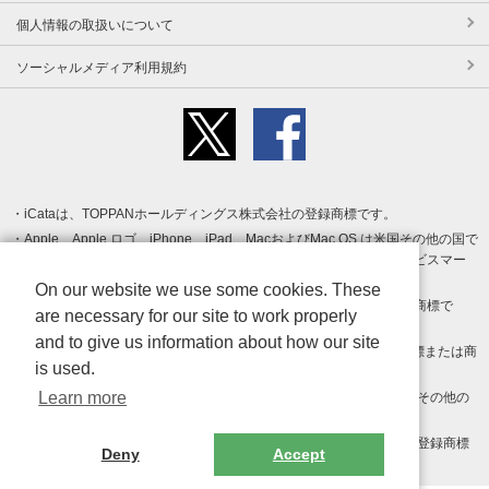
個人情報の取扱いについて
ソーシャルメディア利用規約
iCataは、TOPPANホールディングス株式会社の登録商標です。
Apple、Apple ロゴ、iPhone、iPad、MacおよびMac OS は米国その他の国で
登録された Apple Inc. の商標です。App Store は Apple Inc. のサービスマー
クです。
On our website we use some cookies. These
Android、Google Play および Google Play ロゴ は Google LLC の商標で
are necessary for our site to work properly
す。
and to give us information about how our site
Windows は Microsoft Inc.の米国およびその他の国における登録商標または商
is used.
標です。
Learn more
Adobe、Adobe Reader、Adobe PDF は、Adobe Inc.の米国およびその他の
国における商標または登録商標です。
その他、記載されている会社名、商品名、ロゴは各社の商標または登録商標
Deny
Accept
です。