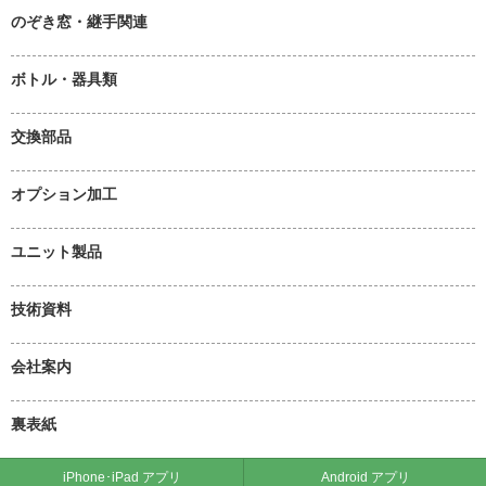
のぞき窓・継手関連
ボトル・器具類
交換部品
オプション加工
ユニット製品
技術資料
会社案内
裏表紙
iPhone･iPad アプリ
Android アプリ