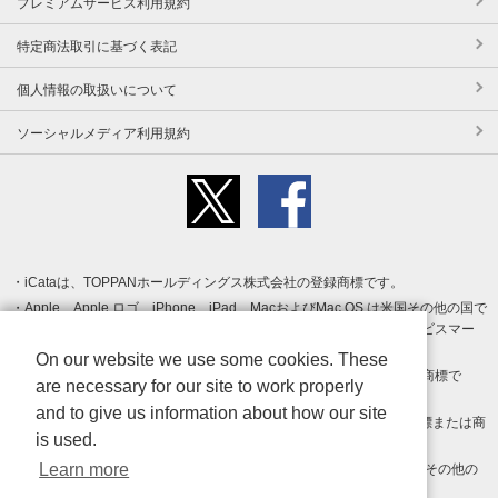
プレミアムサービス利用規約
特定商法取引に基づく表記
個人情報の取扱いについて
ソーシャルメディア利用規約
iCataは、TOPPANホールディングス株式会社の登録商標です。
Apple、Apple ロゴ、iPhone、iPad、MacおよびMac OS は米国その他の国で
登録された Apple Inc. の商標です。App Store は Apple Inc. のサービスマー
クです。
On our website we use some cookies. These
Android、Google Play および Google Play ロゴ は Google LLC の商標で
are necessary for our site to work properly
す。
and to give us information about how our site
Windows は Microsoft Inc.の米国およびその他の国における登録商標または商
is used.
標です。
Learn more
Adobe、Adobe Reader、Adobe PDF は、Adobe Inc.の米国およびその他の
国における商標または登録商標です。