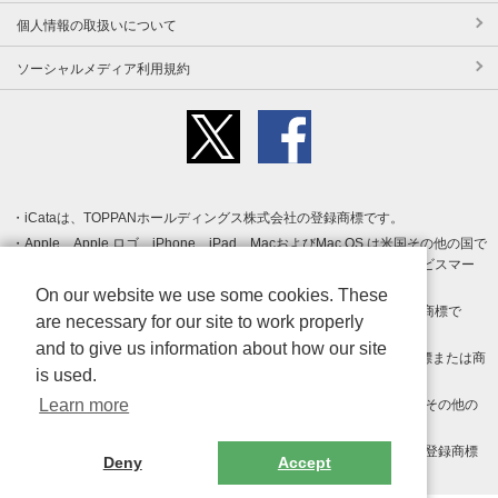
個人情報の取扱いについて
ソーシャルメディア利用規約
iCataは、TOPPANホールディングス株式会社の登録商標です。
Apple、Apple ロゴ、iPhone、iPad、MacおよびMac OS は米国その他の国で
登録された Apple Inc. の商標です。App Store は Apple Inc. のサービスマー
クです。
On our website we use some cookies. These
Android、Google Play および Google Play ロゴ は Google LLC の商標で
are necessary for our site to work properly
す。
and to give us information about how our site
Windows は Microsoft Inc.の米国およびその他の国における登録商標または商
is used.
標です。
Learn more
Adobe、Adobe Reader、Adobe PDF は、Adobe Inc.の米国およびその他の
国における商標または登録商標です。
その他、記載されている会社名、商品名、ロゴは各社の商標または登録商標
Deny
Accept
です。