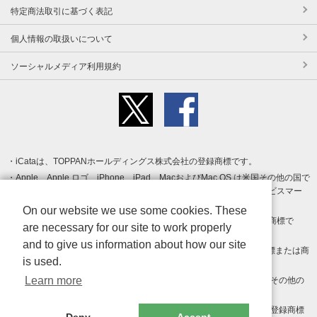
特定商法取引に基づく表記
個人情報の取扱いについて
ソーシャルメディア利用規約
iCataは、TOPPANホールディングス株式会社の登録商標です。
Apple、Apple ロゴ、iPhone、iPad、MacおよびMac OS は米国その他の国で
登録された Apple Inc. の商標です。App Store は Apple Inc. のサービスマー
クです。
On our website we use some cookies. These
Android、Google Play および Google Play ロゴ は Google LLC の商標で
are necessary for our site to work properly
す。
and to give us information about how our site
Windows は Microsoft Inc.の米国およびその他の国における登録商標または商
is used.
標です。
Learn more
Adobe、Adobe Reader、Adobe PDF は、Adobe Inc.の米国およびその他の
国における商標または登録商標です。
その他、記載されている会社名、商品名、ロゴは各社の商標または登録商標