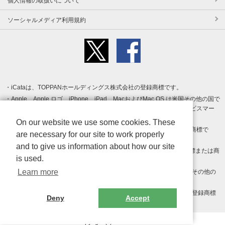
個人情報の取扱いについて
ソーシャルメディア利用規約
iCataは、TOPPANホールディングス株式会社の登録商標です。
Apple、Apple ロゴ、iPhone、iPad、MacおよびMac OS は米国その他の国で
登録された Apple Inc. の商標です。App Store は Apple Inc. のサービスマー
クです。
On our website we use some cookies. These
Android、Google Play および Google Play ロゴ は Google LLC の商標で
are necessary for our site to work properly
す。
and to give us information about how our site
Windows は Microsoft Inc.の米国およびその他の国における登録商標または商
is used.
標です。
Learn more
Adobe、Adobe Reader、Adobe PDF は、Adobe Inc.の米国およびその他の
国における商標または登録商標です。
その他、記載されている会社名、商品名、ロゴは各社の商標または登録商標
Deny
Accept
です。
Copyright (c) TOPPAN Inc.