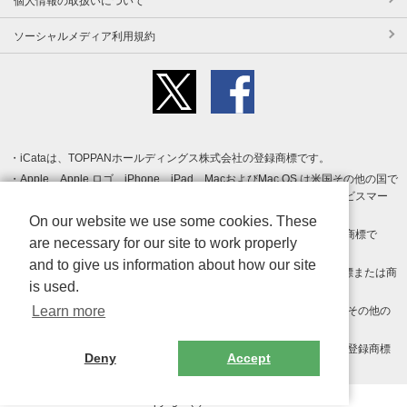
個人情報の取扱いについて
ソーシャルメディア利用規約
iCataは、TOPPANホールディングス株式会社の登録商標です。
Apple、Apple ロゴ、iPhone、iPad、MacおよびMac OS は米国その他の国で
登録された Apple Inc. の商標です。App Store は Apple Inc. のサービスマー
クです。
On our website we use some cookies. These
Android、Google Play および Google Play ロゴ は Google LLC の商標で
are necessary for our site to work properly
す。
and to give us information about how our site
Windows は Microsoft Inc.の米国およびその他の国における登録商標または商
is used.
標です。
Learn more
Adobe、Adobe Reader、Adobe PDF は、Adobe Inc.の米国およびその他の
国における商標または登録商標です。
その他、記載されている会社名、商品名、ロゴは各社の商標または登録商標
Deny
Accept
です。
Copyright (c) TOPPAN Inc.