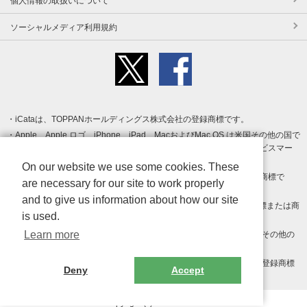
個人情報の取扱いについて
ソーシャルメディア利用規約
iCataは、TOPPANホールディングス株式会社の登録商標です。
Apple、Apple ロゴ、iPhone、iPad、MacおよびMac OS は米国その他の国で
登録された Apple Inc. の商標です。App Store は Apple Inc. のサービスマー
クです。
On our website we use some cookies. These
Android、Google Play および Google Play ロゴ は Google LLC の商標で
are necessary for our site to work properly
す。
and to give us information about how our site
Windows は Microsoft Inc.の米国およびその他の国における登録商標または商
is used.
標です。
Learn more
Adobe、Adobe Reader、Adobe PDF は、Adobe Inc.の米国およびその他の
国における商標または登録商標です。
その他、記載されている会社名、商品名、ロゴは各社の商標または登録商標
Deny
Accept
です。
Copyright (c) TOPPAN Inc.