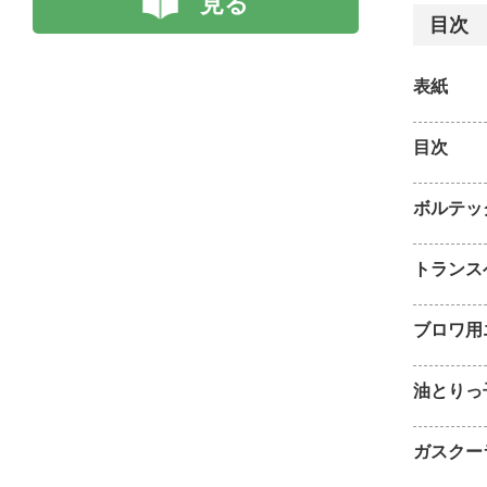
見る
目次
表紙
目次
ボルテッ
トランス
ブロワ用
油とりっ
ガスクー