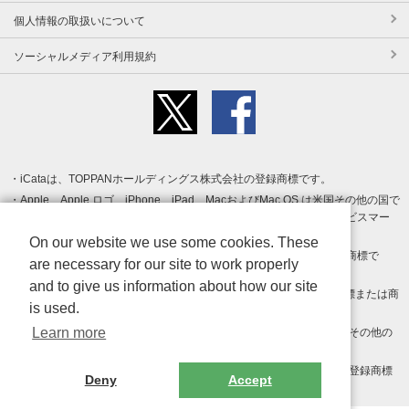
個人情報の取扱いについて
ソーシャルメディア利用規約
iCataは、TOPPANホールディングス株式会社の登録商標です。
Apple、Apple ロゴ、iPhone、iPad、MacおよびMac OS は米国その他の国で
登録された Apple Inc. の商標です。App Store は Apple Inc. のサービスマー
クです。
On our website we use some cookies. These
Android、Google Play および Google Play ロゴ は Google LLC の商標で
are necessary for our site to work properly
す。
and to give us information about how our site
Windows は Microsoft Inc.の米国およびその他の国における登録商標または商
is used.
標です。
Learn more
Adobe、Adobe Reader、Adobe PDF は、Adobe Inc.の米国およびその他の
国における商標または登録商標です。
その他、記載されている会社名、商品名、ロゴは各社の商標または登録商標
Deny
Accept
です。