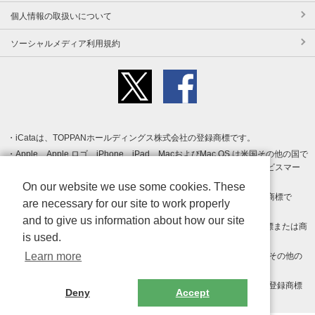
個人情報の取扱いについて
ソーシャルメディア利用規約
iCataは、TOPPANホールディングス株式会社の登録商標です。
Apple、Apple ロゴ、iPhone、iPad、MacおよびMac OS は米国その他の国で
登録された Apple Inc. の商標です。App Store は Apple Inc. のサービスマー
クです。
On our website we use some cookies. These
Android、Google Play および Google Play ロゴ は Google LLC の商標で
are necessary for our site to work properly
す。
and to give us information about how our site
Windows は Microsoft Inc.の米国およびその他の国における登録商標または商
is used.
標です。
Learn more
Adobe、Adobe Reader、Adobe PDF は、Adobe Inc.の米国およびその他の
国における商標または登録商標です。
その他、記載されている会社名、商品名、ロゴは各社の商標または登録商標
Deny
Accept
です。