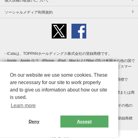
個人情報の取扱いについて
ソーシャルメディア利用規約
iCataは、TOPPANホールディングス株式会社の登録商標です。
Apple、Apple ロゴ、iPhone、iPad、MacおよびMac OS は米国その他の国で
登録された Apple Inc. の商標です。App Store は Apple Inc. のサービスマー
クです。
On our website we use some cookies. These
Android、Google Play および Google Play ロゴ は Google LLC の商標で
are necessary for our site to work properly
す。
and to give us information about how our site
Windows は Microsoft Inc.の米国およびその他の国における登録商標または商
is used.
標です。
Learn more
Adobe、Adobe Reader、Adobe PDF は、Adobe Inc.の米国およびその他の
国における商標または登録商標です。
その他、記載されている会社名、商品名、ロゴは各社の商標または登録商標
Deny
Accept
です。
Copyright (c) TOPPAN Inc.