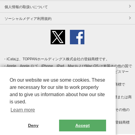
個人情報の取扱いについて
ソーシャルメディア利用規約
iCataは、TOPPANホールディングス株式会社の登録商標です。
Apple、Apple ロゴ、iPhone、iPad、MacおよびMac OS は米国その他の国で
登録された Apple Inc. の商標です。App Store は Apple Inc. のサービスマー
クです。
On our website we use some cookies. These
Android、Google Play および Google Play ロゴ は Google LLC の商標で
are necessary for our site to work properly
す。
and to give us information about how our site
Windows は Microsoft Inc.の米国およびその他の国における登録商標または商
is used.
標です。
Learn more
Adobe、Adobe Reader、Adobe PDF は、Adobe Inc.の米国およびその他の
国における商標または登録商標です。
その他、記載されている会社名、商品名、ロゴは各社の商標または登録商標
Deny
Accept
です。