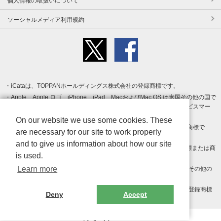
個人情報の取扱いについて
ソーシャルメディア利用規約
iCataは、TOPPANホールディングス株式会社の登録商標です。
Apple、Apple ロゴ、iPhone、iPad、MacおよびMac OS は米国その他の国で
登録された Apple Inc. の商標です。App Store は Apple Inc. のサービスマー
クです。
On our website we use some cookies. These
Android、Google Play および Google Play ロゴ は Google LLC の商標で
are necessary for our site to work properly
す。
and to give us information about how our site
Windows は Microsoft Inc.の米国およびその他の国における登録商標または商
is used.
標です。
Learn more
Adobe、Adobe Reader、Adobe PDF は、Adobe Inc.の米国およびその他の
国における商標または登録商標です。
その他、記載されている会社名、商品名、ロゴは各社の商標または登録商標
Deny
Accept
です。
Copyright (c) TOPPAN Inc.