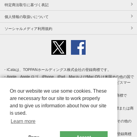
特定商法取引に基づく表記
個人情報の取扱いについて
ソーシャルメディア利用規約
iCataは、TOPPANホールディングス株式会社の登録商標です。
Apple、Apple ロゴ、iPhone、iPad、MacおよびMac OS は米国その他の国で
登録された Apple Inc. の商標です。App Store は Apple Inc. のサービスマー
クです。
On our website we use some cookies. These
Android、Google Play および Google Play ロゴ は Google LLC の商標で
are necessary for our site to work properly
す。
and to give us information about how our site
Windows は Microsoft Inc.の米国およびその他の国における登録商標または商
is used.
標です。
Learn more
Adobe、Adobe Reader、Adobe PDF は、Adobe Inc.の米国およびその他の
国における商標または登録商標です。
その他、記載されている会社名、商品名、ロゴは各社の商標または登録商標