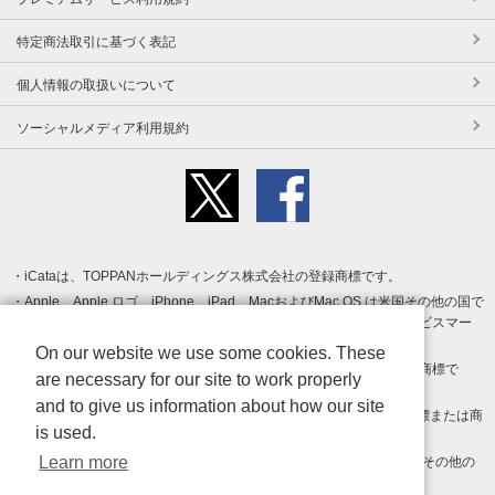
特定商法取引に基づく表記
個人情報の取扱いについて
ソーシャルメディア利用規約
iCataは、TOPPANホールディングス株式会社の登録商標です。
Apple、Apple ロゴ、iPhone、iPad、MacおよびMac OS は米国その他の国で
登録された Apple Inc. の商標です。App Store は Apple Inc. のサービスマー
クです。
On our website we use some cookies. These
Android、Google Play および Google Play ロゴ は Google LLC の商標で
are necessary for our site to work properly
す。
and to give us information about how our site
Windows は Microsoft Inc.の米国およびその他の国における登録商標または商
is used.
標です。
Learn more
Adobe、Adobe Reader、Adobe PDF は、Adobe Inc.の米国およびその他の
国における商標または登録商標です。