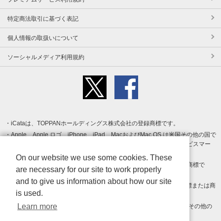
特定商法取引に基づく表記
個人情報の取扱いについて
ソーシャルメディア利用規約
iCataは、TOPPANホールディングス株式会社の登録商標です。
Apple、Apple ロゴ、iPhone、iPad、MacおよびMac OS は米国その他の国で
登録された Apple Inc. の商標です。App Store は Apple Inc. のサービスマー
クです。
On our website we use some cookies. These
Android、Google Play および Google Play ロゴ は Google LLC の商標で
are necessary for our site to work properly
す。
and to give us information about how our site
Windows は Microsoft Inc.の米国およびその他の国における登録商標または商
is used.
標です。
Learn more
Adobe、Adobe Reader、Adobe PDF は、Adobe Inc.の米国およびその他の
国における商標または登録商標です。