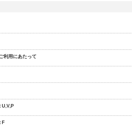
ご利用にあたって
t U,V,P
t F