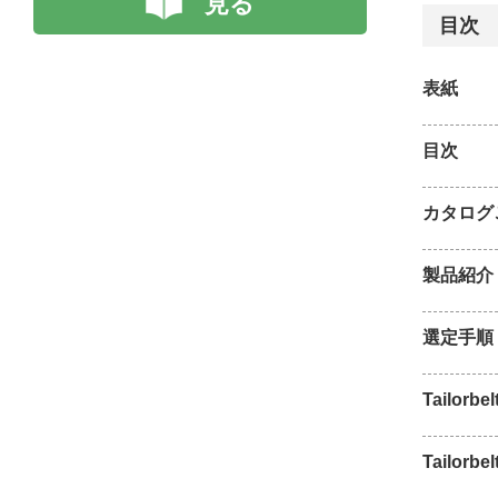
見る
目次
表紙
目次
カタログ
製品紹介
選定手順
Tailorbel
Tailorbel