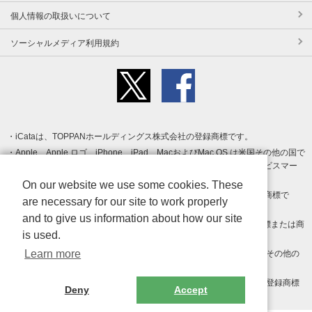
個人情報の取扱いについて
ソーシャルメディア利用規約
iCataは、TOPPANホールディングス株式会社の登録商標です。
Apple、Apple ロゴ、iPhone、iPad、MacおよびMac OS は米国その他の国で
登録された Apple Inc. の商標です。App Store は Apple Inc. のサービスマー
クです。
On our website we use some cookies. These
Android、Google Play および Google Play ロゴ は Google LLC の商標で
are necessary for our site to work properly
す。
and to give us information about how our site
Windows は Microsoft Inc.の米国およびその他の国における登録商標または商
is used.
標です。
Learn more
Adobe、Adobe Reader、Adobe PDF は、Adobe Inc.の米国およびその他の
国における商標または登録商標です。
その他、記載されている会社名、商品名、ロゴは各社の商標または登録商標
Deny
Accept
です。