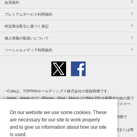
会員規約
プレミアムサービス利用規約
特定商法取引に基づく表記
個人情報の取扱いについて
ソーシャルメディア利用規約
iCataは、TOPPANホールディングス株式会社の登録商標です。
Apple、Apple ロゴ、iPhone、iPad、MacおよびMac OS は米国その他の国で
登録された Apple Inc. の商標です。App Store は Apple Inc. のサービスマー
クです。
On our website we use some cookies. These
Android、Google Play および Google Play ロゴ は Google LLC の商標で
are necessary for our site to work properly
す。
and to give us information about how our site
Windows は Microsoft Inc.の米国およびその他の国における登録商標または商
is used.
標です。