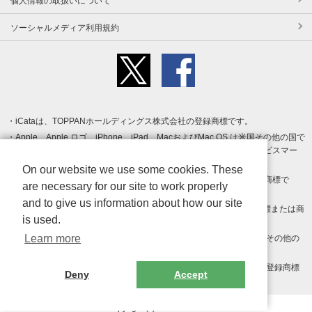
個人情報の取扱いについて
ソーシャルメディア利用規約
iCataは、TOPPANホールディングス株式会社の登録商標です。
Apple、Apple ロゴ、iPhone、iPad、MacおよびMac OS は米国その他の国で
登録された Apple Inc. の商標です。App Store は Apple Inc. のサービスマー
クです。
On our website we use some cookies. These
Android、Google Play および Google Play ロゴ は Google LLC の商標で
are necessary for our site to work properly
す。
and to give us information about how our site
Windows は Microsoft Inc.の米国およびその他の国における登録商標または商
is used.
標です。
Learn more
Adobe、Adobe Reader、Adobe PDF は、Adobe Inc.の米国およびその他の
国における商標または登録商標です。
その他、記載されている会社名、商品名、ロゴは各社の商標または登録商標
Deny
Accept
です。
Copyright (c) TOPPAN Inc.