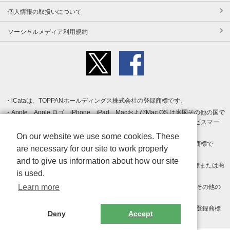
個人情報の取扱いについて
ソーシャルメディア利用規約
iCataは、TOPPANホールディングス株式会社の登録商標です。
Apple、Apple ロゴ、iPhone、iPad、MacおよびMac OS は米国その他の国で
登録された Apple Inc. の商標です。App Store は Apple Inc. のサービスマー
クです。
On our website we use some cookies. These
Android、Google Play および Google Play ロゴ は Google LLC の商標で
are necessary for our site to work properly
す。
and to give us information about how our site
Windows は Microsoft Inc.の米国およびその他の国における登録商標または商
is used.
標です。
Learn more
Adobe、Adobe Reader、Adobe PDF は、Adobe Inc.の米国およびその他の
国における商標または登録商標です。
その他、記載されている会社名、商品名、ロゴは各社の商標または登録商標
Deny
Accept
です。