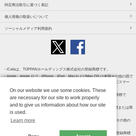
特定商法取引に基づく表記
個人情報の取扱いについて
ソーシャルメディア利用規約
iCataは、TOPPANホールディングス株式会社の登録商標です。
Apple、Apple ロゴ、iPhone、iPad、MacおよびMac OS は米国その他の国で
登録された Apple Inc. の商標です。App Store は Apple Inc. のサービスマー
クです。
On our website we use some cookies. These
Android、Google Play および Google Play ロゴ は Google LLC の商標で
are necessary for our site to work properly
す。
and to give us information about how our site
Windows は Microsoft Inc.の米国およびその他の国における登録商標または商
is used.
標です。
Learn more
Adobe、Adobe Reader、Adobe PDF は、Adobe Inc.の米国およびその他の
国における商標または登録商標です。
その他、記載されている会社名、商品名、ロゴは各社の商標または登録商標