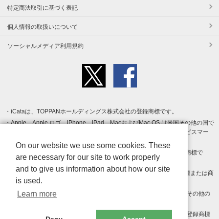
特定商法取引に基づく表記
個人情報の取扱いについて
ソーシャルメディア利用規約
iCataは、TOPPANホールディングス株式会社の登録商標です。
Apple、Apple ロゴ、iPhone、iPad、MacおよびMac OS は米国その他の国で
登録された Apple Inc. の商標です。App Store は Apple Inc. のサービスマー
クです。
On our website we use some cookies. These
Android、Google Play および Google Play ロゴ は Google LLC の商標で
are necessary for our site to work properly
す。
and to give us information about how our site
Windows は Microsoft Inc.の米国およびその他の国における登録商標または商
is used.
標です。
Learn more
Adobe、Adobe Reader、Adobe PDF は、Adobe Inc.の米国およびその他の
国における商標または登録商標です。
その他、記載されている会社名、商品名、ロゴは各社の商標または登録商標