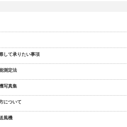
際して承りたい事項
能測定法
機写真集
方について
送風機