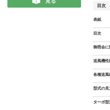
見る
目次
表紙
目次
御照会に
送風機性
各種送風
型式の見
ターボ型