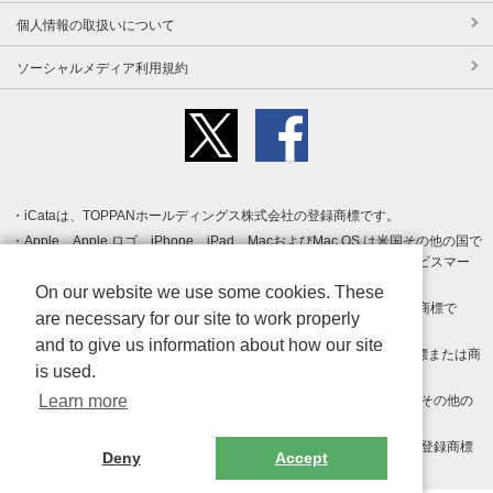
個人情報の取扱いについて
ソーシャルメディア利用規約
iCataは、TOPPANホールディングス株式会社の登録商標です。
Apple、Apple ロゴ、iPhone、iPad、MacおよびMac OS は米国その他の国で
登録された Apple Inc. の商標です。App Store は Apple Inc. のサービスマー
クです。
On our website we use some cookies. These
Android、Google Play および Google Play ロゴ は Google LLC の商標で
are necessary for our site to work properly
す。
and to give us information about how our site
Windows は Microsoft Inc.の米国およびその他の国における登録商標または商
is used.
標です。
Learn more
Adobe、Adobe Reader、Adobe PDF は、Adobe Inc.の米国およびその他の
国における商標または登録商標です。
その他、記載されている会社名、商品名、ロゴは各社の商標または登録商標
Deny
Accept
です。